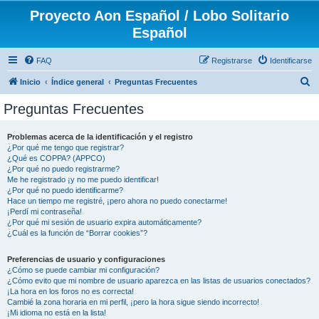
Proyecto Aon Español / Lobo Solitario
Español
FAQ
Registrarse
Identificarse
B
Inicio
Índice general
Preguntas Frecuentes
u
Preguntas Frecuentes
s
c
Problemas acerca de la identificación y el registro
¿Por qué me tengo que registrar?
a
¿Qué es COPPA? (APPCO)
r
¿Por qué no puedo registrarme?
Me he registrado ¡y no me puedo identificar!
¿Por qué no puedo identificarme?
Hace un tiempo me registré, ¡pero ahora no puedo conectarme!
¡Perdí mi contraseña!
¿Por qué mi sesión de usuario expira automáticamente?
¿Cuál es la función de “Borrar cookies”?
Preferencias de usuario y configuraciones
¿Cómo se puede cambiar mi configuración?
¿Cómo evito que mi nombre de usuario aparezca en las listas de usuarios conectados?
¡La hora en los foros no es correcta!
Cambié la zona horaria en mi perfil, ¡pero la hora sigue siendo incorrecto!
¡Mi idioma no está en la lista!