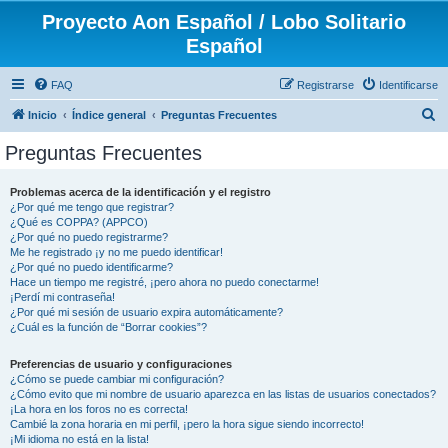
Proyecto Aon Español / Lobo Solitario
Español
FAQ
Registrarse
Identificarse
B
Inicio
Índice general
Preguntas Frecuentes
u
Preguntas Frecuentes
s
c
Problemas acerca de la identificación y el registro
¿Por qué me tengo que registrar?
a
¿Qué es COPPA? (APPCO)
r
¿Por qué no puedo registrarme?
Me he registrado ¡y no me puedo identificar!
¿Por qué no puedo identificarme?
Hace un tiempo me registré, ¡pero ahora no puedo conectarme!
¡Perdí mi contraseña!
¿Por qué mi sesión de usuario expira automáticamente?
¿Cuál es la función de “Borrar cookies”?
Preferencias de usuario y configuraciones
¿Cómo se puede cambiar mi configuración?
¿Cómo evito que mi nombre de usuario aparezca en las listas de usuarios conectados?
¡La hora en los foros no es correcta!
Cambié la zona horaria en mi perfil, ¡pero la hora sigue siendo incorrecto!
¡Mi idioma no está en la lista!