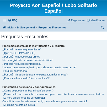
Proyecto Aon Español / Lobo Solitario
Español
FAQ
Registrarse
Identificarse
B
Inicio
Índice general
Preguntas Frecuentes
u
Preguntas Frecuentes
s
c
Problemas acerca de la identificación y el registro
¿Por qué me tengo que registrar?
a
¿Qué es COPPA? (APPCO)
r
¿Por qué no puedo registrarme?
Me he registrado ¡y no me puedo identificar!
¿Por qué no puedo identificarme?
Hace un tiempo me registré, ¡pero ahora no puedo conectarme!
¡Perdí mi contraseña!
¿Por qué mi sesión de usuario expira automáticamente?
¿Cuál es la función de “Borrar cookies”?
Preferencias de usuario y configuraciones
¿Cómo se puede cambiar mi configuración?
¿Cómo evito que mi nombre de usuario aparezca en las listas de usuarios conectados?
¡La hora en los foros no es correcta!
Cambié la zona horaria en mi perfil, ¡pero la hora sigue siendo incorrecto!
¡Mi idioma no está en la lista!