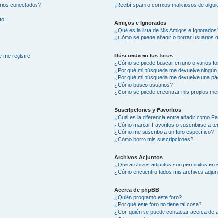
arios conectados?
¡Recibí spam o correos maliciosos de alguie
to!
Amigos e Ignorados
¿Qué es la lista de Mis Amigos e Ignorados
¿Cómo se puede añadir o borrar usuarios d
Búsqueda en los foros
e me registre!
¿Cómo se puede buscar en uno o varios fo
¿Por qué mi búsqueda me devuelve ningún 
¿Por qué mi búsqueda me devuelve una pág
¿Cómo busco usuarios?
¿Como se puede encontrar mis propios me
Suscripciones y Favoritos
¿Cuál es la diferencia entre añadir como Fa
¿Cómo marcar Favoritos o suscribirse a t
¿Cómo me suscribo a un foro específico?
¿Cómo borro mis suscripciones?
Archivos Adjuntos
¿Qué archivos adjuntos son permitidos en e
¿Cómo encuentro todos mis archivos adjun
Acerca de phpBB
¿Quién programó este foro?
¿Por qué este foro no tiene tal cosa?
¿Con quién se puede contactar acerca de a