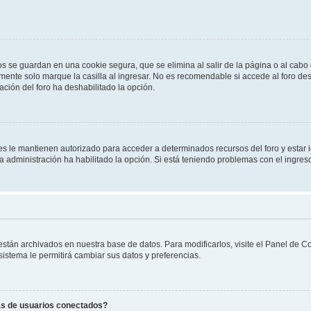
os se guardan en una cookie segura, que se elimina al salir de la página o al cab
ente solo marque la casilla al ingresar. No es recomendable si accede al foro des
tración del foro ha deshabilitado la opción.
les le mantienen autorizado para acceder a determinados recursos del foro y estar
 la administración ha habilitado la opción. Si está teniendo problemas con el ingres
 están archivados en nuestra base de datos. Para modificarlos, visite el Panel de 
 sistema le permitirá cambiar sus datos y preferencias.
as de usuarios conectados?