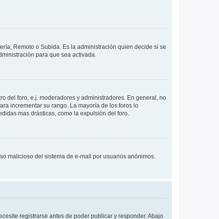
lería, Remoto o Subida. Es la administración quien decide si se
ministración para que sea activada.
o del foro, e.j. moderadores y administradores. En general, no
ara incrementar su rango. La mayoría de los foros lo
didas mas drásticas, como la expulsión del foro.
l uso malicioso del sistema de e-mail por usuarios anónimos.
cesite registrarse antes de poder publicar y responder. Abajo