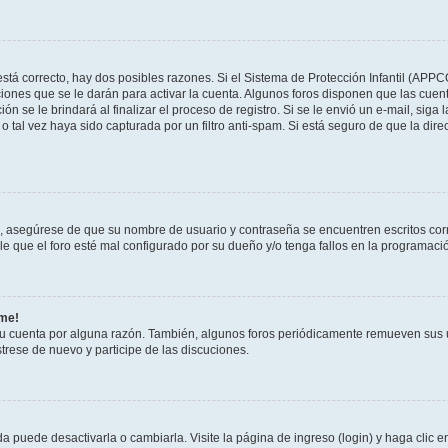
stá correcto, hay dos posibles razones. Si el Sistema de Protección Infantil (APPC
iones que se le darán para activar la cuenta. Algunos foros disponen que las cuen
ón se le brindará al finalizar el proceso de registro. Si se le envió un e-mail, siga
o tal vez haya sido capturada por un filtro anti-spam. Si está seguro de que la di
o, asegúrese de que su nombre de usuario y contraseña se encuentren escritos co
 que el foro esté mal configurado por su dueño y/o tenga fallos en la programació
rme!
su cuenta por alguna razón. También, algunos foros periódicamente remueven sus 
strese de nuevo y participe de las discuciones.
 puede desactivarla o cambiarla. Visite la página de ingreso (login) y haga clic 