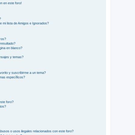
n en este foro!
?
e mi lista de Amigos e Ignorados?
ros?
resultado?
ina en blanco?
nsajes y temas?
vorito y suscribirme a un tema?
emas específicos?
ste foro?
tos?
busos o usos ilegales relacionados con este foro?