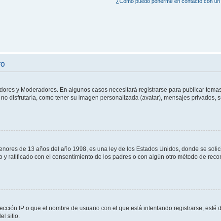
¿Cómo puedo ponerme en contacto con un 
ro
adores y Moderadores. En algunos casos necesitará registrarse para publicar temas
no disfrutaría, como tener su imagen personalizada (avatar), mensajes privados, s
res de 13 años del año 1998, es una ley de los Estados Unidos, donde se solicita 
to y ratificado con el consentimiento de los padres o con algún otro método de rec
ección IP o que el nombre de usuario con el que está intentando registrarse, esté 
l sitio.