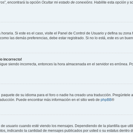
os”, encontrará la opción
Ocultar mi estado de conexións
. Habilite esta opción y 
horaria. Si este es el caso, visite el Panel de Control de Usuario y defina su zona
 como las demás preferencias, debe estar registrado. Si no lo está, este es un bu
do incorrecto!
 sigue siendo incorrecta, entonces la hora almacenada en el servidor es errónea. P
 paquete de su idioma para el foro o nadie ha creado una traducción. Pregúntele a
 traducción. Puede encontrar más información en el sitio web de
phpBB
®
suario cuando esté viendo los mensajes. Dependiendo de la plantilla que utilice
ntos, indicando la cantidad de mensajes publicados por usted o su estatus dentro