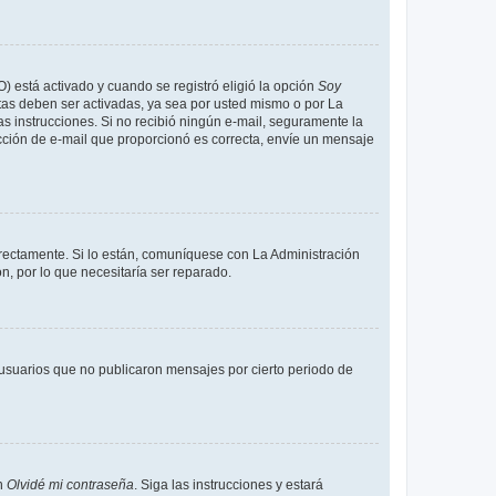
O) está activado y cuando se registró eligió la opción
Soy
tas deben ser activadas, ya sea por usted mismo o por La
 las instrucciones. Si no recibió ningún e-mail, seguramente la
rección de e-mail que proporcionó es correcta, envíe un mensaje
rrectamente. Si lo están, comuníquese con La Administración
n, por lo que necesitaría ser reparado.
usuarios que no publicaron mensajes por cierto periodo de
en
Olvidé mi contraseña
. Siga las instrucciones y estará