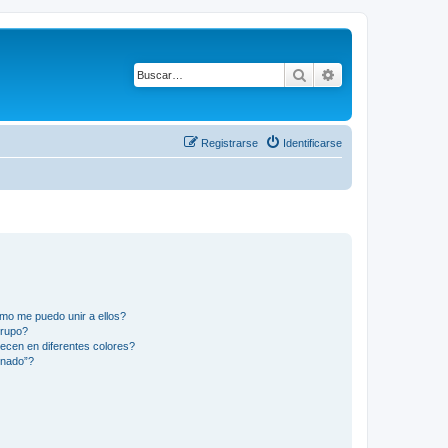
Buscar
Búsqueda avanza
Registrarse
Identificarse
mo me puedo unir a ellos?
Grupo?
ecen en diferentes colores?
inado”?