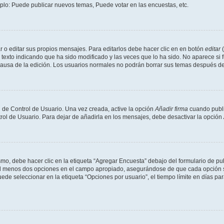
mplo: Puede publicar nuevos temas, Puede votar en las encuestas, etc.
 o editar sus propios mensajes. Para editarlos debe hacer clic en en botón
editar
(
texto indicando que ha sido modificado y las veces que lo ha sido. No aparece si 
a causa de la edición. Los usuarios normales no podrán borrar sus temas después 
 de Control de Usuario. Una vez creada, active la opción
Añadir firma
cuando publi
trol de Usuario. Para dejar de añadirla en los mensajes, debe desactivar la opción
o, debe hacer clic en la etiqueta “Agregar Encuesta” debajo del formulario de publi
 al menos dos opciones en el campo apropiado, asegurándose de que cada opción se
 seleccionar en la etiqueta “Opciones por usuario”, el tiempo límite en días para 