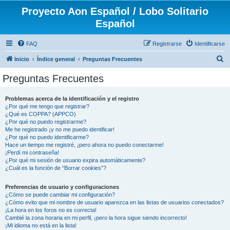
Proyecto Aon Español / Lobo Solitario
Español
FAQ
Registrarse
Identificarse
B
Inicio
Índice general
Preguntas Frecuentes
u
Preguntas Frecuentes
s
c
Problemas acerca de la identificación y el registro
¿Por qué me tengo que registrar?
a
¿Qué es COPPA? (APPCO)
r
¿Por qué no puedo registrarme?
Me he registrado ¡y no me puedo identificar!
¿Por qué no puedo identificarme?
Hace un tiempo me registré, ¡pero ahora no puedo conectarme!
¡Perdí mi contraseña!
¿Por qué mi sesión de usuario expira automáticamente?
¿Cuál es la función de “Borrar cookies”?
Preferencias de usuario y configuraciones
¿Cómo se puede cambiar mi configuración?
¿Cómo evito que mi nombre de usuario aparezca en las listas de usuarios conectados?
¡La hora en los foros no es correcta!
Cambié la zona horaria en mi perfil, ¡pero la hora sigue siendo incorrecto!
¡Mi idioma no está en la lista!