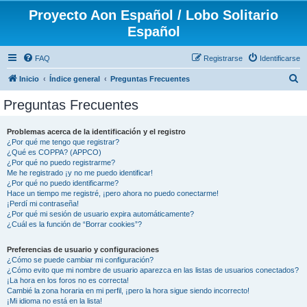
Proyecto Aon Español / Lobo Solitario
Español
FAQ
Registrarse
Identificarse
B
Inicio
Índice general
Preguntas Frecuentes
u
Preguntas Frecuentes
s
c
Problemas acerca de la identificación y el registro
¿Por qué me tengo que registrar?
a
¿Qué es COPPA? (APPCO)
r
¿Por qué no puedo registrarme?
Me he registrado ¡y no me puedo identificar!
¿Por qué no puedo identificarme?
Hace un tiempo me registré, ¡pero ahora no puedo conectarme!
¡Perdí mi contraseña!
¿Por qué mi sesión de usuario expira automáticamente?
¿Cuál es la función de “Borrar cookies”?
Preferencias de usuario y configuraciones
¿Cómo se puede cambiar mi configuración?
¿Cómo evito que mi nombre de usuario aparezca en las listas de usuarios conectados?
¡La hora en los foros no es correcta!
Cambié la zona horaria en mi perfil, ¡pero la hora sigue siendo incorrecto!
¡Mi idioma no está en la lista!