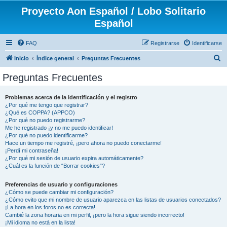
Proyecto Aon Español / Lobo Solitario
Español
FAQ
Registrarse
Identificarse
B
Inicio
Índice general
Preguntas Frecuentes
u
Preguntas Frecuentes
s
c
Problemas acerca de la identificación y el registro
¿Por qué me tengo que registrar?
a
¿Qué es COPPA? (APPCO)
r
¿Por qué no puedo registrarme?
Me he registrado ¡y no me puedo identificar!
¿Por qué no puedo identificarme?
Hace un tiempo me registré, ¡pero ahora no puedo conectarme!
¡Perdí mi contraseña!
¿Por qué mi sesión de usuario expira automáticamente?
¿Cuál es la función de “Borrar cookies”?
Preferencias de usuario y configuraciones
¿Cómo se puede cambiar mi configuración?
¿Cómo evito que mi nombre de usuario aparezca en las listas de usuarios conectados?
¡La hora en los foros no es correcta!
Cambié la zona horaria en mi perfil, ¡pero la hora sigue siendo incorrecto!
¡Mi idioma no está en la lista!