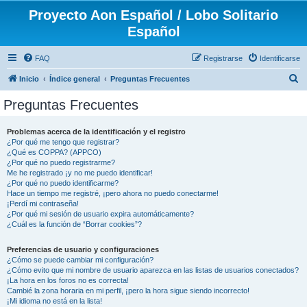
Proyecto Aon Español / Lobo Solitario
Español
FAQ
Registrarse
Identificarse
B
Inicio
Índice general
Preguntas Frecuentes
u
Preguntas Frecuentes
s
c
Problemas acerca de la identificación y el registro
¿Por qué me tengo que registrar?
a
¿Qué es COPPA? (APPCO)
r
¿Por qué no puedo registrarme?
Me he registrado ¡y no me puedo identificar!
¿Por qué no puedo identificarme?
Hace un tiempo me registré, ¡pero ahora no puedo conectarme!
¡Perdí mi contraseña!
¿Por qué mi sesión de usuario expira automáticamente?
¿Cuál es la función de “Borrar cookies”?
Preferencias de usuario y configuraciones
¿Cómo se puede cambiar mi configuración?
¿Cómo evito que mi nombre de usuario aparezca en las listas de usuarios conectados?
¡La hora en los foros no es correcta!
Cambié la zona horaria en mi perfil, ¡pero la hora sigue siendo incorrecto!
¡Mi idioma no está en la lista!