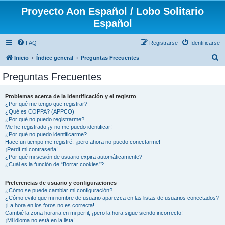
Proyecto Aon Español / Lobo Solitario
Español
FAQ
Registrarse
Identificarse
B
Inicio
Índice general
Preguntas Frecuentes
u
Preguntas Frecuentes
s
c
Problemas acerca de la identificación y el registro
¿Por qué me tengo que registrar?
a
¿Qué es COPPA? (APPCO)
r
¿Por qué no puedo registrarme?
Me he registrado ¡y no me puedo identificar!
¿Por qué no puedo identificarme?
Hace un tiempo me registré, ¡pero ahora no puedo conectarme!
¡Perdí mi contraseña!
¿Por qué mi sesión de usuario expira automáticamente?
¿Cuál es la función de “Borrar cookies”?
Preferencias de usuario y configuraciones
¿Cómo se puede cambiar mi configuración?
¿Cómo evito que mi nombre de usuario aparezca en las listas de usuarios conectados?
¡La hora en los foros no es correcta!
Cambié la zona horaria en mi perfil, ¡pero la hora sigue siendo incorrecto!
¡Mi idioma no está en la lista!