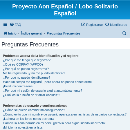
Proyecto Aon Español / Lobo Solitario
Español
FAQ
Registrarse
Identificarse
B
Inicio
Índice general
Preguntas Frecuentes
u
Preguntas Frecuentes
s
c
Problemas acerca de la identificación y el registro
¿Por qué me tengo que registrar?
a
¿Qué es COPPA? (APPCO)
r
¿Por qué no puedo registrarme?
Me he registrado ¡y no me puedo identificar!
¿Por qué no puedo identificarme?
Hace un tiempo me registré, ¡pero ahora no puedo conectarme!
¡Perdí mi contraseña!
¿Por qué mi sesión de usuario expira automáticamente?
¿Cuál es la función de “Borrar cookies”?
Preferencias de usuario y configuraciones
¿Cómo se puede cambiar mi configuración?
¿Cómo evito que mi nombre de usuario aparezca en las listas de usuarios conectados?
¡La hora en los foros no es correcta!
Cambié la zona horaria en mi perfil, ¡pero la hora sigue siendo incorrecto!
¡Mi idioma no está en la lista!