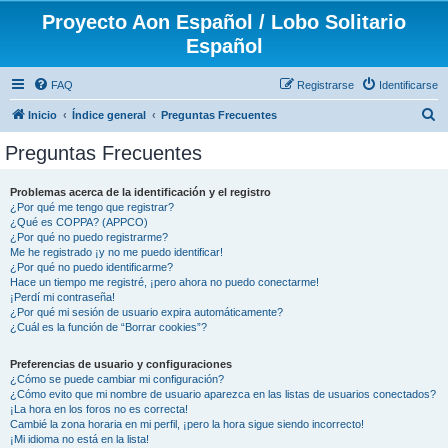
Proyecto Aon Español / Lobo Solitario
Español
FAQ
Registrarse
Identificarse
B
Inicio
Índice general
Preguntas Frecuentes
u
Preguntas Frecuentes
s
c
Problemas acerca de la identificación y el registro
¿Por qué me tengo que registrar?
a
¿Qué es COPPA? (APPCO)
r
¿Por qué no puedo registrarme?
Me he registrado ¡y no me puedo identificar!
¿Por qué no puedo identificarme?
Hace un tiempo me registré, ¡pero ahora no puedo conectarme!
¡Perdí mi contraseña!
¿Por qué mi sesión de usuario expira automáticamente?
¿Cuál es la función de “Borrar cookies”?
Preferencias de usuario y configuraciones
¿Cómo se puede cambiar mi configuración?
¿Cómo evito que mi nombre de usuario aparezca en las listas de usuarios conectados?
¡La hora en los foros no es correcta!
Cambié la zona horaria en mi perfil, ¡pero la hora sigue siendo incorrecto!
¡Mi idioma no está en la lista!