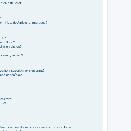
n en este foro!
?
e mi lista de Amigos e Ignorados?
ros?
resultado?
ina en blanco?
nsajes y temas?
vorito y suscribirme a un tema?
emas específicos?
ste foro?
tos?
busos o usos ilegales relacionados con este foro?