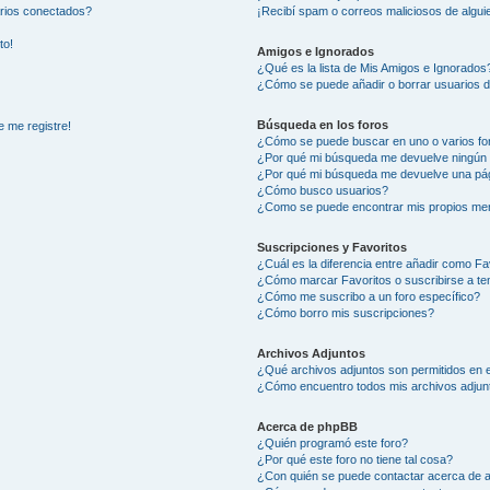
arios conectados?
¡Recibí spam o correos maliciosos de alguie
to!
Amigos e Ignorados
¿Qué es la lista de Mis Amigos e Ignorados
¿Cómo se puede añadir o borrar usuarios d
Búsqueda en los foros
e me registre!
¿Cómo se puede buscar en uno o varios fo
¿Por qué mi búsqueda me devuelve ningún 
¿Por qué mi búsqueda me devuelve una pág
¿Cómo busco usuarios?
¿Como se puede encontrar mis propios me
Suscripciones y Favoritos
¿Cuál es la diferencia entre añadir como Fa
¿Cómo marcar Favoritos o suscribirse a t
¿Cómo me suscribo a un foro específico?
¿Cómo borro mis suscripciones?
Archivos Adjuntos
¿Qué archivos adjuntos son permitidos en e
¿Cómo encuentro todos mis archivos adjun
Acerca de phpBB
¿Quién programó este foro?
¿Por qué este foro no tiene tal cosa?
¿Con quién se puede contactar acerca de a