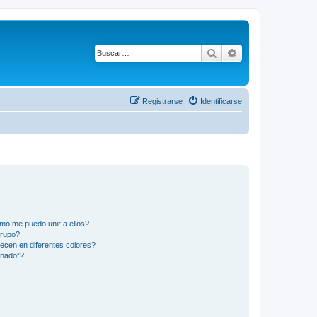
Buscar
Búsqueda avanza
Registrarse
Identificarse
mo me puedo unir a ellos?
Grupo?
ecen en diferentes colores?
inado”?