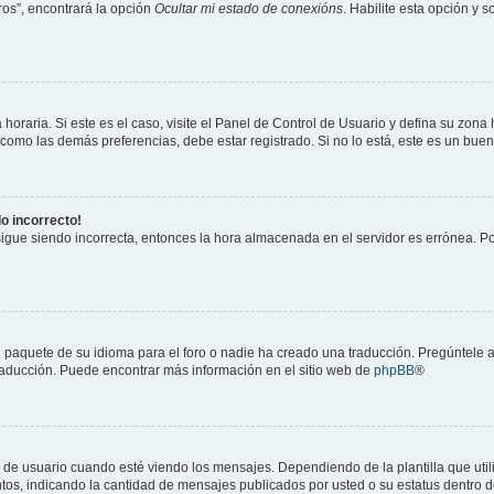
os”, encontrará la opción
Ocultar mi estado de conexións
. Habilite esta opción y 
horaria. Si este es el caso, visite el Panel de Control de Usuario y defina su zona
 como las demás preferencias, debe estar registrado. Si no lo está, este es un bu
do incorrecto!
 sigue siendo incorrecta, entonces la hora almacenada en el servidor es errónea. P
 paquete de su idioma para el foro o nadie ha creado una traducción. Pregúntele a
 traducción. Puede encontrar más información en el sitio web de
phpBB
®
suario cuando esté viendo los mensajes. Dependiendo de la plantilla que utilice
ntos, indicando la cantidad de mensajes publicados por usted o su estatus dentro