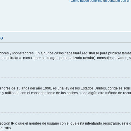
¿Cómo puedo ponerme en contacto con un 
ro
adores y Moderadores. En algunos casos necesitará registrarse para publicar temas
no disfrutaría, como tener su imagen personalizada (avatar), mensajes privados, s
res de 13 años del año 1998, es una ley de los Estados Unidos, donde se solicita 
to y ratificado con el consentimiento de los padres o con algún otro método de rec
ección IP o que el nombre de usuario con el que está intentando registrarse, esté 
l sitio.