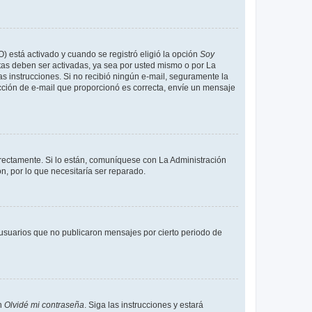
O) está activado y cuando se registró eligió la opción
Soy
tas deben ser activadas, ya sea por usted mismo o por La
 las instrucciones. Si no recibió ningún e-mail, seguramente la
rección de e-mail que proporcionó es correcta, envíe un mensaje
rrectamente. Si lo están, comuníquese con La Administración
n, por lo que necesitaría ser reparado.
usuarios que no publicaron mensajes por cierto periodo de
en
Olvidé mi contraseña
. Siga las instrucciones y estará