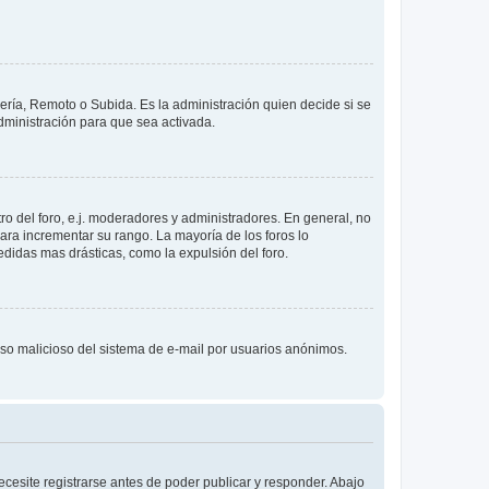
lería, Remoto o Subida. Es la administración quien decide si se
ministración para que sea activada.
o del foro, e.j. moderadores y administradores. En general, no
ara incrementar su rango. La mayoría de los foros lo
didas mas drásticas, como la expulsión del foro.
l uso malicioso del sistema de e-mail por usuarios anónimos.
cesite registrarse antes de poder publicar y responder. Abajo