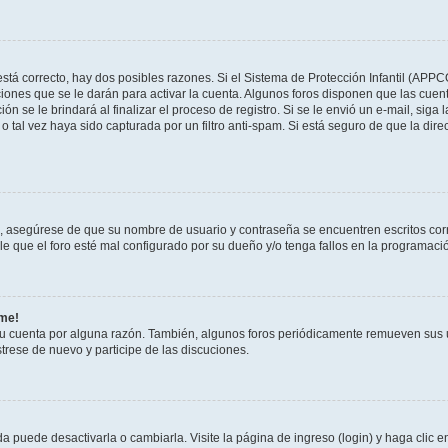
stá correcto, hay dos posibles razones. Si el Sistema de Protección Infantil (APPC
iones que se le darán para activar la cuenta. Algunos foros disponen que las cuen
ón se le brindará al finalizar el proceso de registro. Si se le envió un e-mail, siga
o tal vez haya sido capturada por un filtro anti-spam. Si está seguro de que la di
o, asegúrese de que su nombre de usuario y contraseña se encuentren escritos co
 que el foro esté mal configurado por su dueño y/o tenga fallos en la programació
rme!
su cuenta por alguna razón. También, algunos foros periódicamente remueven sus 
strese de nuevo y participe de las discuciones.
 puede desactivarla o cambiarla. Visite la página de ingreso (login) y haga clic 