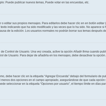
mplo: Puede publicar nuevos temas, Puede votar en las encuestas, etc.
 o editar sus propios mensajes. Para editarlos debe hacer clic en en botón
editar
(
texto indicando que ha sido modificado y las veces que lo ha sido. No aparece si 
a causa de la edición. Los usuarios normales no podrán borrar sus temas después 
 de Control de Usuario. Una vez creada, active la opción
Añadir firma
cuando publi
trol de Usuario. Para dejar de añadirla en los mensajes, debe desactivar la opción
o, debe hacer clic en la etiqueta “Agregar Encuesta” debajo del formulario de publi
 al menos dos opciones en el campo apropiado, asegurándose de que cada opción se
 seleccionar en la etiqueta “Opciones por usuario”, el tiempo límite en días para 