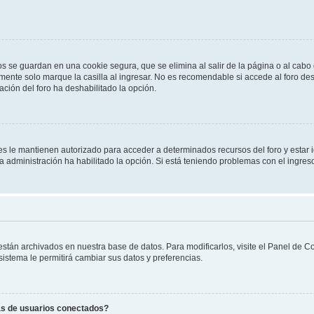
os se guardan en una cookie segura, que se elimina al salir de la página o al cab
ente solo marque la casilla al ingresar. No es recomendable si accede al foro des
tración del foro ha deshabilitado la opción.
les le mantienen autorizado para acceder a determinados recursos del foro y estar
 la administración ha habilitado la opción. Si está teniendo problemas con el ingres
 están archivados en nuestra base de datos. Para modificarlos, visite el Panel de 
 sistema le permitirá cambiar sus datos y preferencias.
as de usuarios conectados?