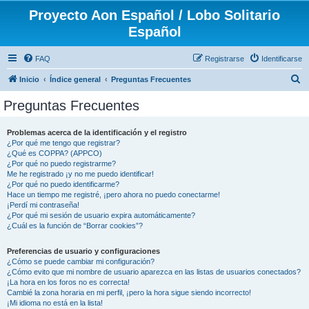
Proyecto Aon Español / Lobo Solitario
Español
FAQ
Registrarse
Identificarse
B
Inicio
Índice general
Preguntas Frecuentes
u
Preguntas Frecuentes
s
c
Problemas acerca de la identificación y el registro
¿Por qué me tengo que registrar?
a
¿Qué es COPPA? (APPCO)
r
¿Por qué no puedo registrarme?
Me he registrado ¡y no me puedo identificar!
¿Por qué no puedo identificarme?
Hace un tiempo me registré, ¡pero ahora no puedo conectarme!
¡Perdí mi contraseña!
¿Por qué mi sesión de usuario expira automáticamente?
¿Cuál es la función de “Borrar cookies”?
Preferencias de usuario y configuraciones
¿Cómo se puede cambiar mi configuración?
¿Cómo evito que mi nombre de usuario aparezca en las listas de usuarios conectados?
¡La hora en los foros no es correcta!
Cambié la zona horaria en mi perfil, ¡pero la hora sigue siendo incorrecto!
¡Mi idioma no está en la lista!