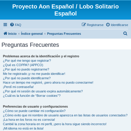
Proyecto Aon Español / Lobo Solitario
Español
FAQ
Registrarse
Identificarse
B
Inicio
Índice general
Preguntas Frecuentes
u
Preguntas Frecuentes
s
c
Problemas acerca de la identificación y el registro
¿Por qué me tengo que registrar?
a
¿Qué es COPPA? (APPCO)
r
¿Por qué no puedo registrarme?
Me he registrado ¡y no me puedo identificar!
¿Por qué no puedo identificarme?
Hace un tiempo me registré, ¡pero ahora no puedo conectarme!
¡Perdí mi contraseña!
¿Por qué mi sesión de usuario expira automáticamente?
¿Cuál es la función de “Borrar cookies”?
Preferencias de usuario y configuraciones
¿Cómo se puede cambiar mi configuración?
¿Cómo evito que mi nombre de usuario aparezca en las listas de usuarios conectados?
¡La hora en los foros no es correcta!
Cambié la zona horaria en mi perfil, ¡pero la hora sigue siendo incorrecto!
¡Mi idioma no está en la lista!